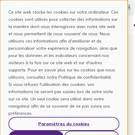
Magazine Anniversaire
Plongez dans nos points forts, nos cas
d'utilisation et nos messages sincères.
Ce site web stocke les cookies sur votre ordinateur. Ces
cookies sont utilisés pour collecter des informations sur
Contactez-nous
la manière dont vous interagissez avec notre site web
et nous permettent de nous souvenir de vous. Nous
utilisons ces informations afin d'améliorer et de
personnaliser votre expérience de navigation, ainsi que
pour les données et les indicateurs concernant nos
visiteurs à la fois sur ce site web et sur d'autres
supports. Pour en savoir plus sur les cookies que nous
Transformer l’action
utilisons, consultez notre Politique de confidentialité.
Si vous refusez l'utilisation des cookies, vos
communautaire en
informations ne seront pas suivies lors de votre visite
sur ce site. Un seul cookie sera utilisé dans votre
impact mesurable
navigateur afin de se souvenir de ne pas suivre vos
préférences.
Comment Mucovereniging a
Paramètres du cookies
mobilisé des milliers de
donateurs pour financer la