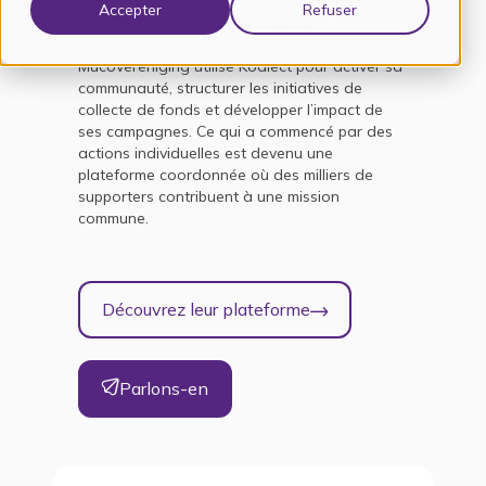
Accepter
Refuser
recherche et les soins
Mucovereniging utilise Koalect pour activer sa
communauté, structurer les initiatives de
collecte de fonds et développer l’impact de
ses campagnes. Ce qui a commencé par des
actions individuelles est devenu une
plateforme coordonnée où des milliers de
supporters contribuent à une mission
commune.
Découvrez leur plateforme
Parlons-en