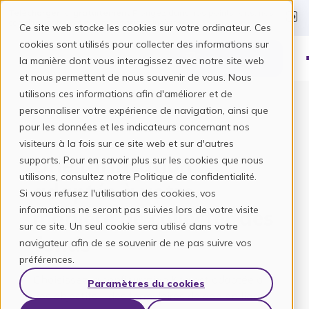
Télécharger ici gratuitement
Plongez dans nos points forts, nos
cas d'utilisation et nos messages sincères.
Ce site web stocke les cookies sur votre ordinateur. Ces
cookies sont utilisés pour collecter des informations sur
Contactez-nous
la manière dont vous interagissez avec notre site web
et nous permettent de nous souvenir de vous. Nous
utilisons ces informations afin d'améliorer et de
personnaliser votre expérience de navigation, ainsi que
pour les données et les indicateurs concernant nos
visiteurs à la fois sur ce site web et sur d'autres
Une tarification
supports. Pour en savoir plus sur les cookies que nous
utilisons, consultez notre Politique de confidentialité.
adaptée à votre
Si vous refusez l'utilisation des cookies, vos
informations ne seront pas suivies lors de votre visite
manière de collecter des
sur ce site. Un seul cookie sera utilisé dans votre
fonds
navigateur afin de se souvenir de ne pas suivre vos
préférences.
Choisissez la configuration Koalect adaptée à
Paramètres du cookies
vos objectifs –
des formulaires de don en ligne