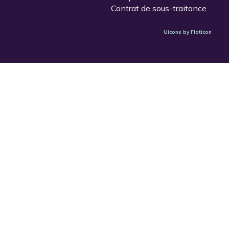
Contrat de sous-traitance
Uicons by Flaticon