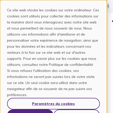
Télécharger ici gratuitement
Plongez dans nos points forts, nos
cas d'utilisation et nos messages sincères.
Ce site web stocke les cookies sur votre ordinateur. Ces
cookies sont utilisés pour collecter des informations sur
Contactez-nous
la manière dont vous interagissez avec notre site web
et nous permettent de nous souvenir de vous. Nous
utilisons ces informations afin d'améliorer et de
personnaliser votre expérience de navigation, ainsi que
pour les données et les indicateurs concernant nos
visiteurs à la fois sur ce site web et sur d'autres
Conditions générales
supports. Pour en savoir plus sur les cookies que nous
utilisons, consultez notre Politique de confidentialité.
Si vous refusez l'utilisation des cookies, vos
informations ne seront pas suivies lors de votre visite
Conditions Générales de Service (ci-après "CG") pour
sur ce site. Un seul cookie sera utilisé dans votre
les prestations de type Logiciel en tant que Service
navigateur afin de se souvenir de ne pas suivre vos
(SaaS) par RaiseNow AG et ses sociétés affiliées,
préférences.
version
Paramètres du cookies